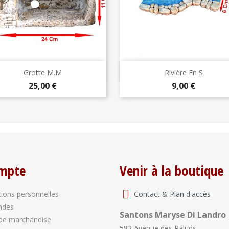
Aperçu rapide
Aperçu rapide


Grotte M.M
Rivière En S
Prix
Prix
25,00 €
9,00 €
mpte
Venir à la boutique
Contact & Plan d'accès
ions personnelles
ndes
Santons Maryse Di Landro
de marchandise
582 Avenue des Paluds,