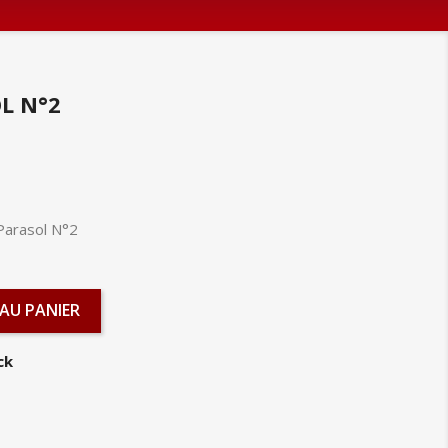
L N°2
Parasol N°2
AU PANIER
ck