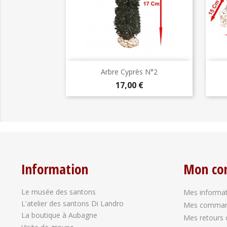
Aperçu rapide

Arbre Cyprès N°2
Prix
17,00 €
Information
Mon co
Le musée des santons
Mes informat
L'atelier des santons Di Landro
Mes comma
La boutique à Aubagne
Mes retours 