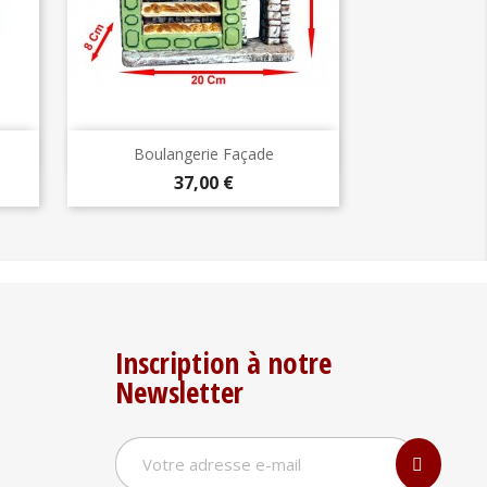
Aperçu rapide

Boulangerie Façade
Prix
37,00 €
Inscription à notre
Newsletter