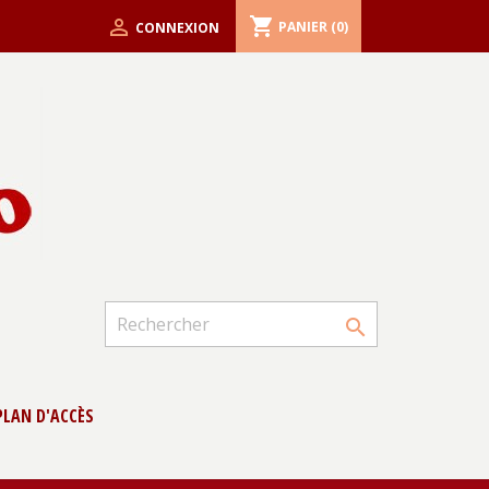
shopping_cart

PANIER
(0)
CONNEXION

PLAN D'ACCÈS