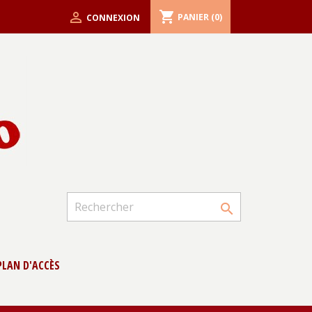
shopping_cart

PANIER
(0)
CONNEXION

PLAN D'ACCÈS