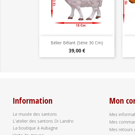
Aperçu rapide

Bélier Bêlant (série 30 Cm)
Prix
39,00 €
Information
Mon co
Le musée des santons
Mes informat
L'atelier des santons Di Landro
Mes comma
La boutique à Aubagne
Mes retours 