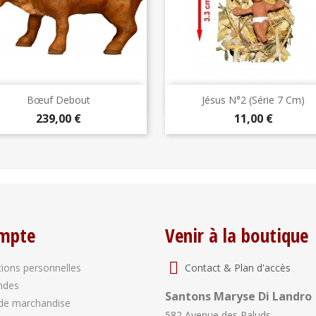
Aperçu rapide
Aperçu rapide


Bœuf Debout
Jésus N°2 (série 7 Cm)
Prix
Prix
239,00 €
11,00 €
mpte
Venir à la boutique
Contact & Plan d'accès
ions personnelles
ndes
Santons Maryse Di Landro
de marchandise
582 Avenue des Paluds,