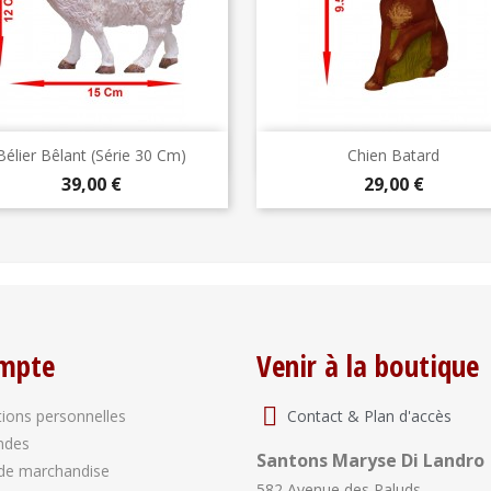
Aperçu rapide
Aperçu rapide


Bélier Bêlant (série 30 Cm)
Chien Batard
Prix
Prix
39,00 €
29,00 €
mpte
Venir à la boutique
Contact & Plan d'accès
ions personnelles
ndes
Santons Maryse Di Landro
de marchandise
582 Avenue des Paluds,