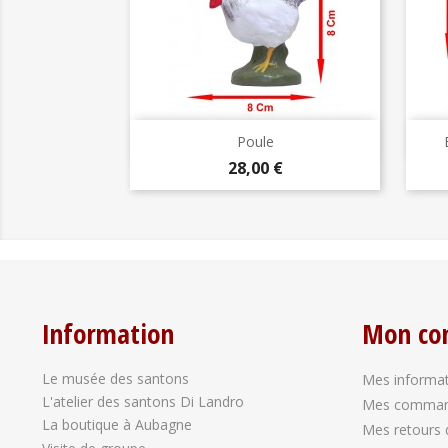
Aperçu rapide

Poule
Prix
28,00 €
Information
Mon co
Le musée des santons
Mes informat
L'atelier des santons Di Landro
Mes comma
La boutique à Aubagne
Mes retours 