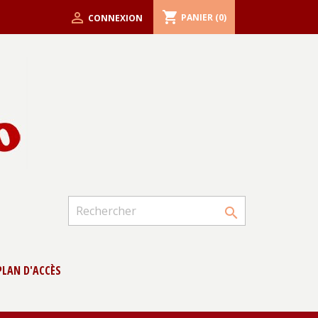
shopping_cart

PANIER
(0)
CONNEXION

PLAN D'ACCÈS