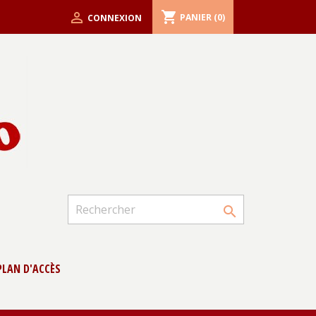
shopping_cart

PANIER
(0)
CONNEXION

PLAN D'ACCÈS