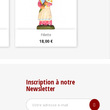
Aperçu rapide

Fillette
Prix
18,00 €
Inscription à notre
Newsletter