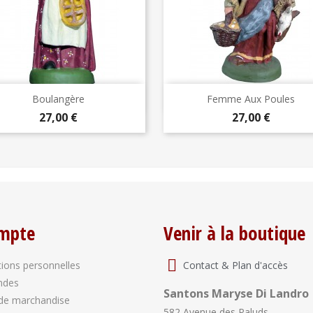
Aperçu rapide
Aperçu rapide


Boulangère
Femme Aux Poules
Prix
Prix
27,00 €
27,00 €
mpte
Venir à la boutique
Contact & Plan d'accès
ions personnelles
ndes
Santons Maryse Di Landro
de marchandise
582 Avenue des Paluds,