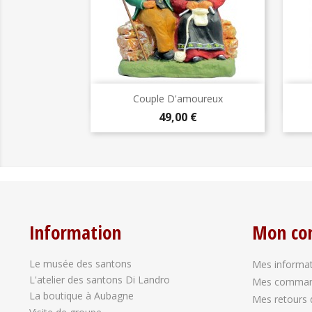
Aperçu rapide

Couple D'amoureux
Prix
49,00 €
Information
Mon co
Le musée des santons
Mes informat
L'atelier des santons Di Landro
Mes comma
La boutique à Aubagne
Mes retours 