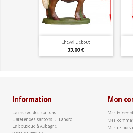
Aperçu rapide

Cheval Debout
Prix
33,00 €
Information
Mon co
Le musée des santons
Mes informat
L'atelier des santons Di Landro
Mes comma
La boutique à Aubagne
Mes retours 