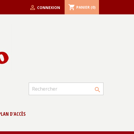
shopping_cart

PANIER
(0)
CONNEXION

PLAN D'ACCÈS