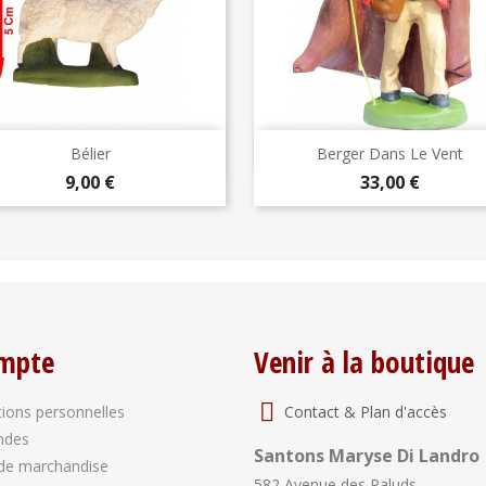
Aperçu rapide
Aperçu rapide


Bélier
Berger Dans Le Vent
Prix
Prix
9,00 €
33,00 €
mpte
Venir à la boutique
Contact & Plan d'accès
ions personnelles
ndes
Santons Maryse Di Landro
de marchandise
582 Avenue des Paluds,