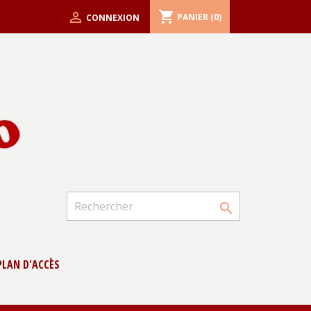
shopping_cart

PANIER
(0)
CONNEXION

PLAN D'ACCÈS