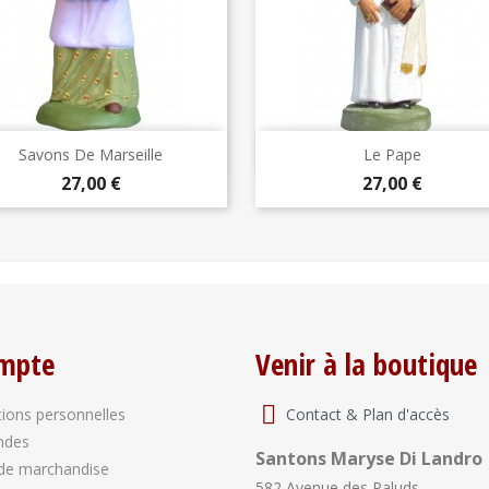
Aperçu rapide
Aperçu rapide


Savons De Marseille
Le Pape
Prix
Prix
27,00 €
27,00 €
mpte
Venir à la boutique
Contact & Plan d'accès
ions personnelles
ndes
Santons Maryse Di Landro
de marchandise
582 Avenue des Paluds,