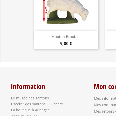
Aperçu rapide

Mouton Broutant
Prix
9,00 €
Information
Mon co
Le musée des santons
Mes informat
L'atelier des santons Di Landro
Mes comma
La boutique à Aubagne
Mes retours 