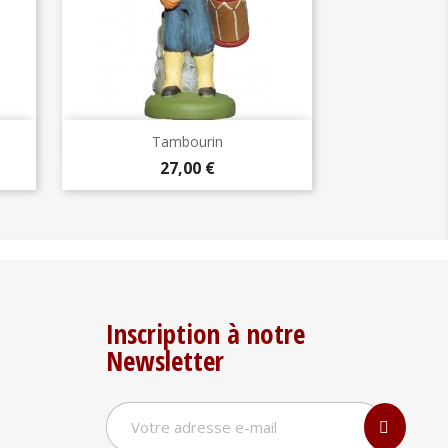
Aperçu rapide

Tambourin
Prix
27,00 €
Inscription à notre
Newsletter