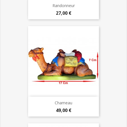
Randonneur
Prix
27,00 €
Chameau
Prix
49,00 €