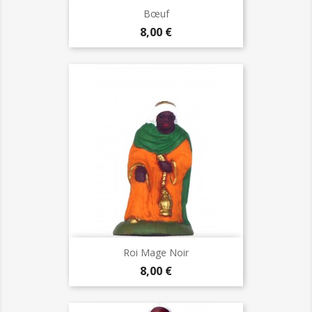
Bœuf
Prix
8,00 €
Roi Mage Noir
Prix
8,00 €