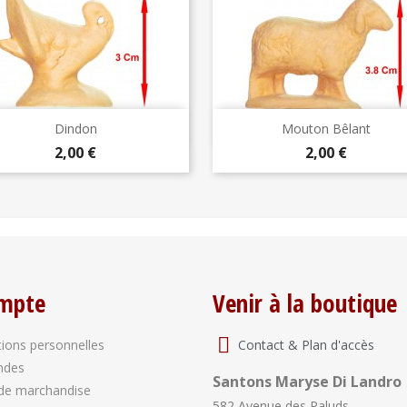
Aperçu rapide
Aperçu rapide


Dindon
Mouton Bêlant
Prix
Prix
2,00 €
2,00 €
mpte
Venir à la boutique
Contact & Plan d'accès
ions personnelles
ndes
Santons Maryse Di Landro
de marchandise
582 Avenue des Paluds,