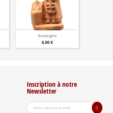
Aperçu rapide

Boulangère
Prix
4,00 €
Inscription à notre
Newsletter