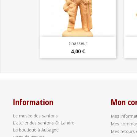
Aperçu rapide

Chasseur
Prix
4,00 €
Information
Mon co
Le musée des santons
Mes informat
L'atelier des santons Di Landro
Mes comma
La boutique à Aubagne
Mes retours 