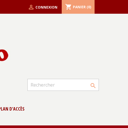
shopping_cart

PANIER
(0)
CONNEXION

PLAN D'ACCÈS