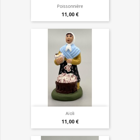
Poissonnière
Prix
11,00 €
Aïoli
Prix
11,00 €