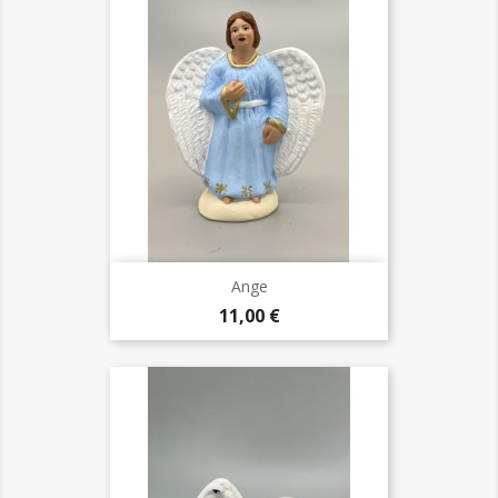
Ange
Prix
11,00 €