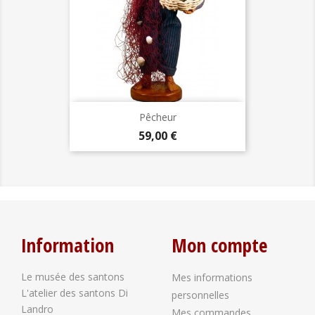
Pêcheur
Prix
59,00 €
Information
Mon compte
Le musée des santons
Mes informations
L'atelier des santons Di
personnelles
Landro
Mes commandes