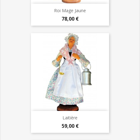
Roi Mage Jaune
Prix
78,00 €
Laitière
Prix
59,00 €