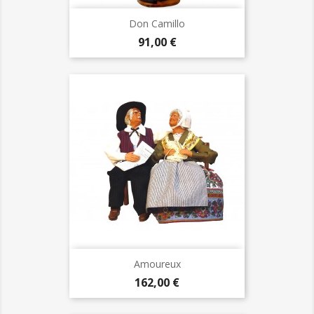
Don Camillo
Prix
91,00 €
Amoureux
Prix
162,00 €