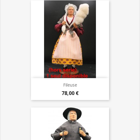
Fileuse
Prix
78,00 €