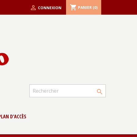
shopping_cart

PANIER
(0)
CONNEXION

PLAN D'ACCÈS