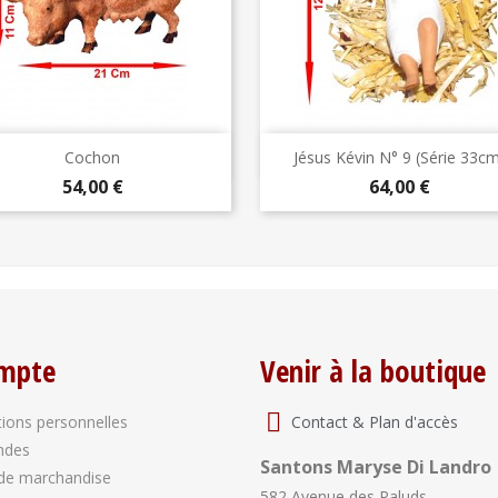
Aperçu rapide
Aperçu rapide


Cochon
Jésus Kévin N° 9 (série 33cm
Prix
Prix
54,00 €
64,00 €
mpte
Venir à la boutique
Contact & Plan d'accès
ions personnelles
ndes
Santons Maryse Di Landro
de marchandise
582 Avenue des Paluds,