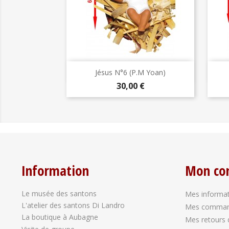
Aperçu rapide

Jésus N°6 (P.M Yoan)
Prix
30,00 €
Information
Mon co
Le musée des santons
Mes informat
L'atelier des santons Di Landro
Mes comma
La boutique à Aubagne
Mes retours 