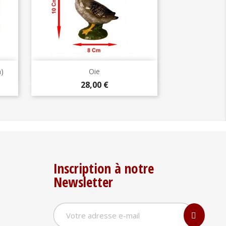
Aperçu rapide

)
Oie
Prix
28,00 €
Inscription à notre
Newsletter