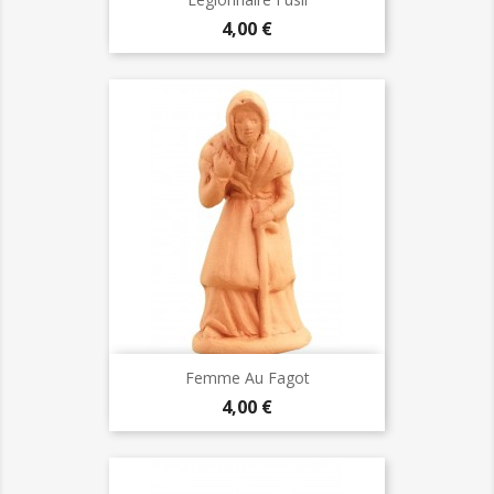
Prix
4,00 €
Femme Au Fagot
Prix
4,00 €