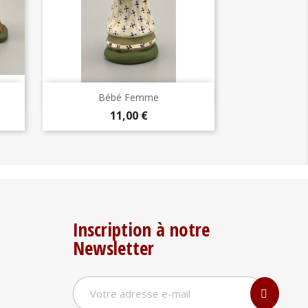
Aperçu rapide

Bébé Femme
Prix
11,00 €
Inscription à notre
Newsletter