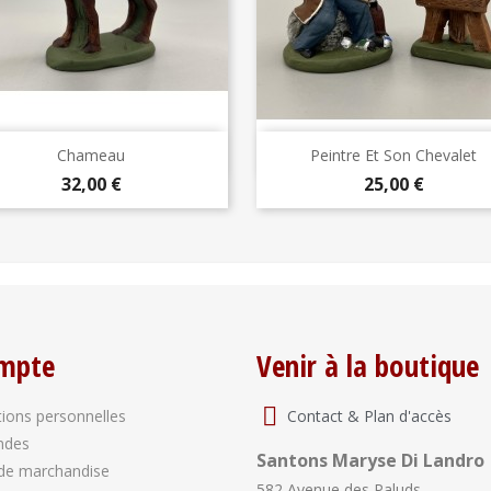
Aperçu rapide
Aperçu rapide


Chameau
Peintre Et Son Chevalet
Prix
Prix
32,00 €
25,00 €
mpte
Venir à la boutique
Contact & Plan d'accès
ions personnelles
ndes
Santons Maryse Di Landro
de marchandise
582 Avenue des Paluds,