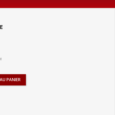
E
M
AU PANIER