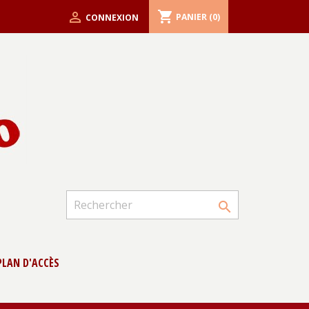
shopping_cart

PANIER
(0)
CONNEXION

PLAN D'ACCÈS