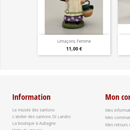
Aperçu rapide

Limaçons Femme
Prix
11,00 €
Information
Mon co
Le musée des santons
Mes informat
L'atelier des santons Di Landro
Mes comma
La boutique à Aubagne
Mes retours 